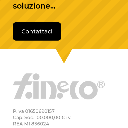
soluzione...
Contattaci
P.Iva 01650690157
Cap. Soc. 100.000,00 € i.v.
REA MI 836024