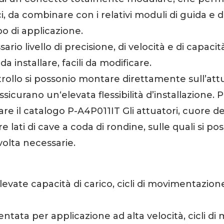
i, da combinare con i relativi moduli di guida e d
po di applicazione.
ario livello di precisione, di velocità e di capacità
a installare, facili da modificare.
rollo si possonio montare direttamente sull’att
assicurano un‘elevata flessibilità d’installazione. 
tare il catalogo P-A4P011IT Gli attuatori, cuore de
tre lati di cave a coda di rondine, sulle quali s
 volta necessarie.
 elevate capacità di carico, cicli di movimentazion
 dentata per applicazione ad alta velocità, cicli d