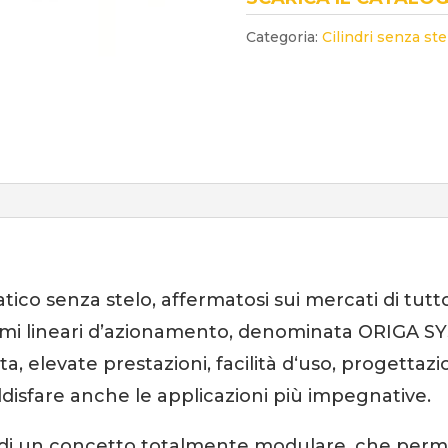
Categoria:
Cilindri senza ste
tico senza stelo, affermatosi sui mercati di tut
stemi lineari d’azionamento, denominata ORIGA 
uta, elevate prestazioni, facilità d‘uso, progetta
isfare anche le applicazioni più impegnative.
i un concetto totalmente modulare, che permett